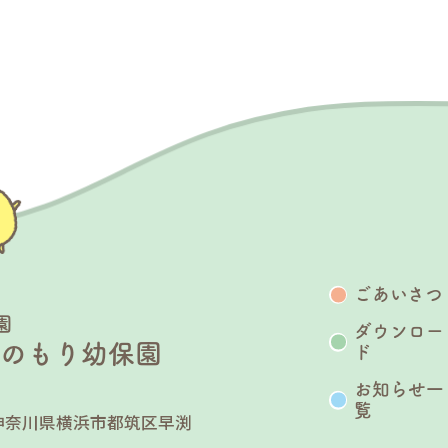
ごあいさつ
園
ダウンロー
うのもり幼保園
ド
お知らせ一
覧
25 神奈川県横浜市都筑区早渕
７