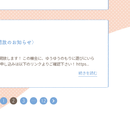
開放のお知らせ〉
開放します！ この機会に、ゆうゆうのもりに遊びにいら
し込みは以下のリンクよりご確認下さい！ https...
続きを読む
1
2
3
…
12