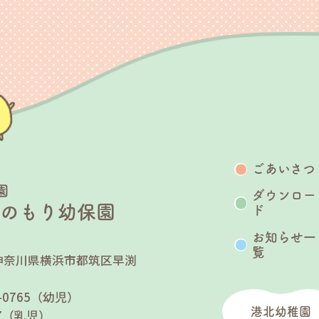
ごあいさつ
園
ダウンロー
うのもり幼保園
ド
お知らせ一
覧
25 神奈川県横浜市都筑区早渕
７
90-0765（幼児）
港北幼稚園
767（乳児）