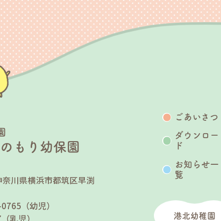
ごあいさつ
園
ダウンロー
うのもり幼保園
ド
お知らせ一
覧
25 神奈川県横浜市都筑区早渕
７
90-0765（幼児）
港北幼稚園
767（乳児）