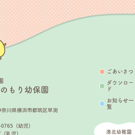
ごあいさつ
園
ダウンロー
うのもり幼保園
ド
お知らせ一
覧
25 神奈川県横浜市都筑区早渕
７
90-0765（幼児）
港北幼稚園
767（乳児）