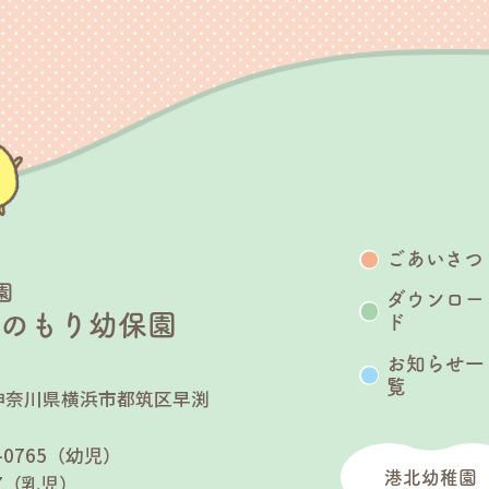
ごあいさつ
園
ダウンロー
うのもり幼保園
ド
お知らせ一
覧
25 神奈川県横浜市都筑区早渕
７
90-0765（幼児）
港北幼稚園
767（乳児）