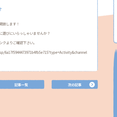
せ
開放します！
に遊びにいらっしゃいませんか？
ンクよりご確認下さい。
jp/sp/6a17f5944473971b4fb5e715?type=Activity&channel
記事一覧
次の記事