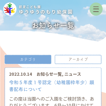
認定こども園
ゆうゆうのもり幼保園
お知らせ一覧
カテゴリ
アーカイブ
2022.10.14
お知らせ一覧
,
ニュース
令和５年度１号認定（幼稚園枠年少）願
書配布について
この度は当園へのご入園をご検討頂き、あ
りがとうございます。 6月～10月にかけて