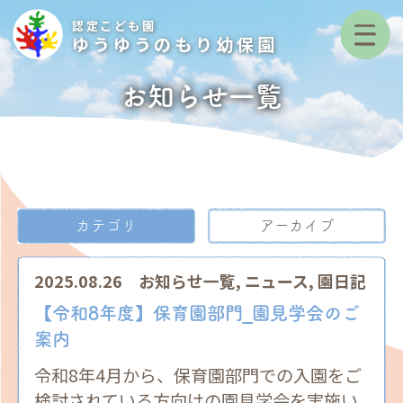
認定こども園
ゆうゆうのもり幼保園
お知らせ一覧
カテゴリ
アーカイブ
2025.08.26
お知らせ一覧
,
ニュース
,
園日記
【令和8年度】保育園部門_園見学会のご
案内
令和8年4月から、保育園部門での入園をご
検討されている方向けの園見学会を実施い