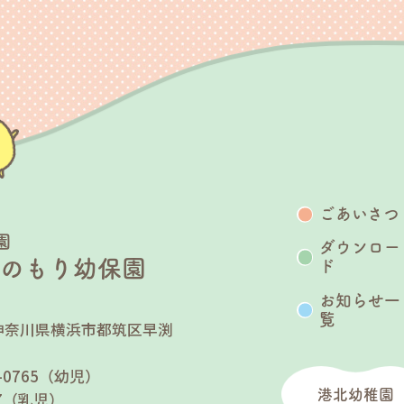
ごあいさつ
園
ダウンロー
うのもり幼保園
ド
お知らせ一
覧
25 神奈川県横浜市都筑区早渕
７
90-0765（幼児）
港北幼稚園
767（乳児）