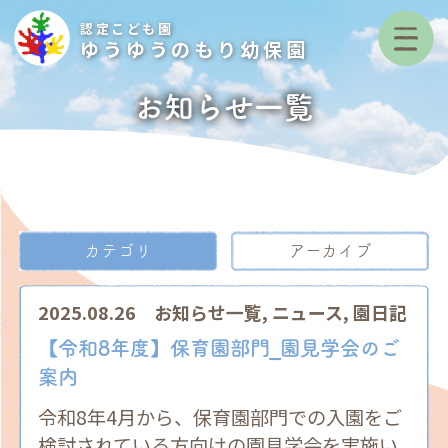
認定こども園
ゆうゆうのもり幼保園
お知らせ一覧
カテゴリ
アーカイブ
2025.08.26
お知らせ一覧
,
ニュース
,
園日記
【令和8年度】保育園部門_園見学会のご
案内
令和8年4月から、保育園部門での入園をご
検討されている方向けの園見学会を実施い