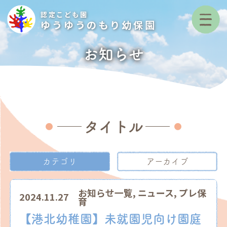
認定こども園
ゆうゆうのもり幼保園
お知らせ
タイトル
カテゴリ
アーカイブ
お知らせ一覧
,
ニュース
,
プレ保
2024.11.27
育
【港北幼稚園】未就園児向け園庭