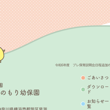
令和6年度 プレ保育説明会日程追加
ごあいさつ
園
ダウンロー
うのもり幼保園
ド
お知らせ一
覧
25 神奈川県横浜市都筑区早渕