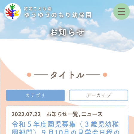
認定こども園
ゆうゆうのもり幼保園
お知らせ
タイトル
カテゴリ
アーカイブ
2022.07.22
お知らせ一覧
,
ニュース
令和５年度園児募集（３歳児幼稚
園部門）９月10月の見学会日程の